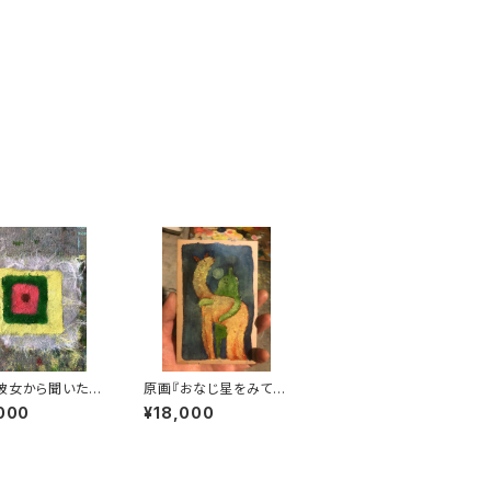
彼女から聞いた夢
原画『おなじ星をみてい
し』
る』
000
¥18,000