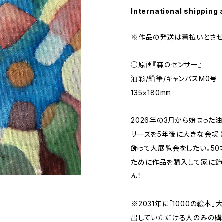
International shipping 
※作品の発送は着払いとさせ
○原画『森のセンサー』
油彩/鉛筆/キャンバスM0号
135×180mm
2026年の3月から始まった油
リーズを5年後に大きな会場（
飾って大展覧会をしたい。5
ために作品を購入して家に飾
ん！
※2031年に「1000の絵
出していただける人のみの購