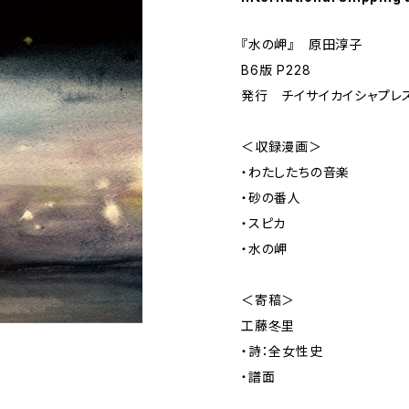
『水の岬』 原田淳子
B6版 P228
発行 チイサイカイシャプレ
＜収録漫画＞
・わたしたちの音楽
・砂の番人
・スピカ
・水の岬
＜寄稿＞
工藤冬里
・詩：全女性史
・譜面