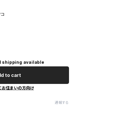
ワコ
l shipping available
d to cart
にお住まいの方向け
通報する