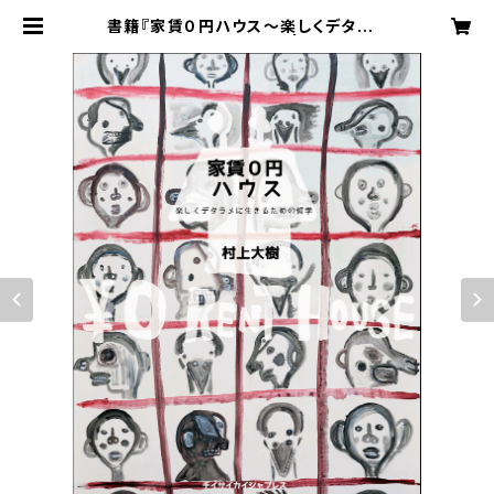
書籍『家賃０円ハウス〜楽しくデタラメ
に生きるための哲学〜』 | チイサイカ
イシャプレス