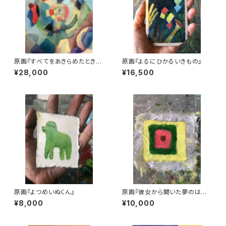
原画『すべてをあきらめたときの
原画『よるにひかるいきもの』
ひかり』
¥28,000
¥16,500
原画『よつめいぬくん』
原画『彼女から聞いた夢のはな
し』
¥8,000
¥10,000