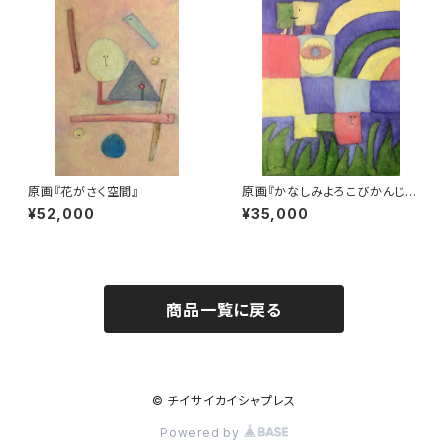
原画『花がさく空間』
原画『かなしみよろこびかんじょ
う』
¥52,000
¥35,000
商品一覧に戻る
© チイサイカイシャプレス
Powered by