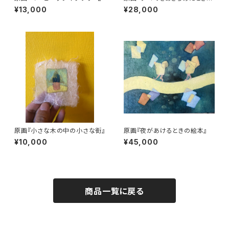
ひかり』
¥13,000
¥28,000
原画『小さな木の中の小さな街』
原画『夜があけるときの絵本』
¥10,000
¥45,000
商品一覧に戻る